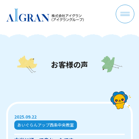
お
客
様
の
声
2025.09.22
あいぐらんアップ西条中央教室