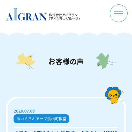
お
客
様
の
声
2026.07.03
あいぐらんアップ浜松町教室