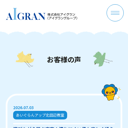
お
客
様
の
声
2026.07.03
あいぐらんアップ北田辺教室