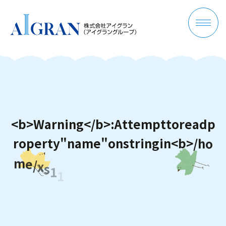
<
b
>
W
a
r
n
i
n
g
<
/
b
>
:
A
t
t
e
m
p
t
t
o
r
e
a
d
p
r
o
p
e
r
t
y
"
n
a
m
e
"
o
n
s
t
r
i
n
g
i
n
<
b
>
/
h
o
m
e
/
x
s
1
1
4
9