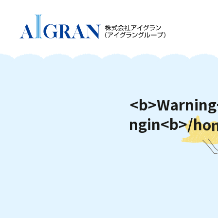
<
b
>
W
a
r
n
i
n
g
n
g
i
n
<
b
>
/
h
o