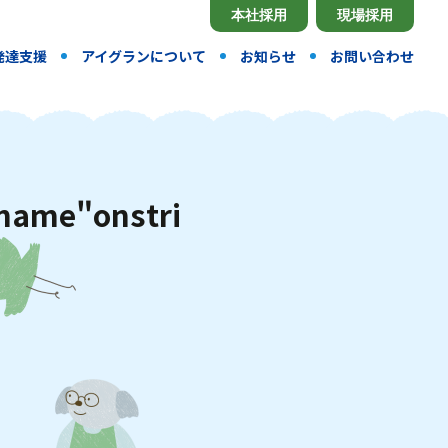
本社採用
現場採用
発達支援
アイグランについて
お知らせ
お問い合わせ
n
a
m
e
"
o
n
s
t
r
i