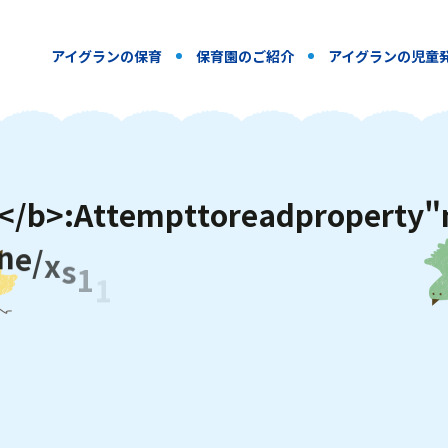
アイグランの保育
保育園のご紹介
アイグランの児童
<
/
b
>
:
A
t
t
e
m
p
t
t
o
r
e
a
d
p
r
o
p
e
r
t
y
"
m
e
/
x
s
1
1
4
9
1
1