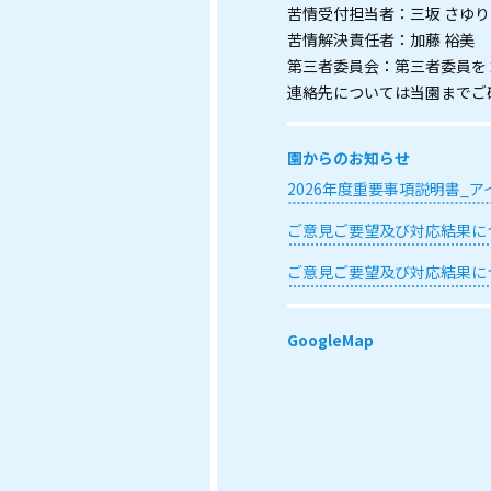
苦情受付担当者：三坂 さゆり
苦情解決責任者：加藤 裕美
第三者委員会：第三者委員を
連絡先については当園までご
園からのお知らせ
2026年度重要事項説明書_
ご意見ご要望及び対応結果に
ご意見ご要望及び対応結果に
GoogleMap