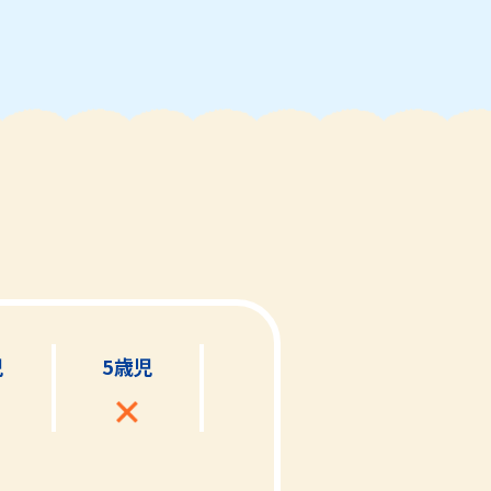
児
5歳児