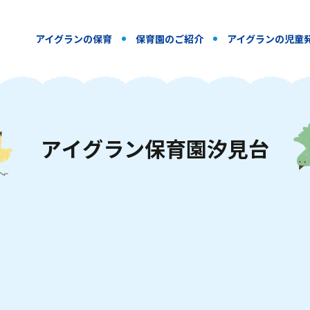
アイグランの保育
保育園のご紹介
アイグランの児童
ア
イ
グ
ラ
ン
保
育
園
汐
見
台