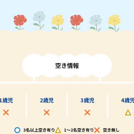
空
き
情
報
1歳児
2歳児
3歳児
4歳
3名以上空き有り
1～2名空き有り
空き無し