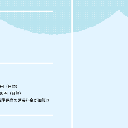
00円（日額）
300円（日額）
、標準保育の延長料金が加算さ