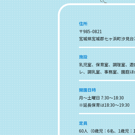
住所
〒985-0821
宮城県宮城郡七ヶ浜町汐見台7
施設
乳児室、保育室、調理室、遊
レ、調乳室、事務室、園庭ほ
開園日時
月～土曜日 7:30～18:30
※延長保育は18:30～19:30
定員
60人（0歳児：6名、1歳児：