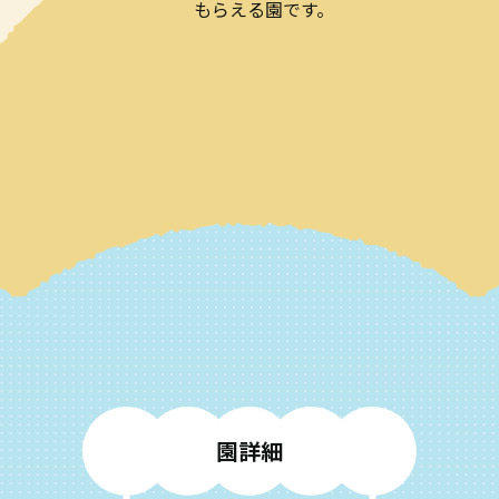
もらえる園です。
園
詳
細