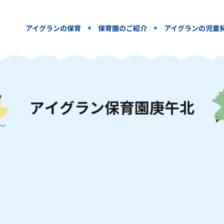
アイグランの保育
保育園のご紹介
アイグランの児童
ア
イ
グ
ラ
ン
保
育
園
庚
午
北