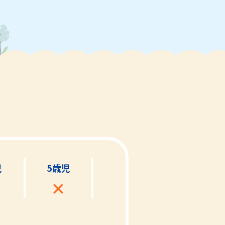
児
5歳児