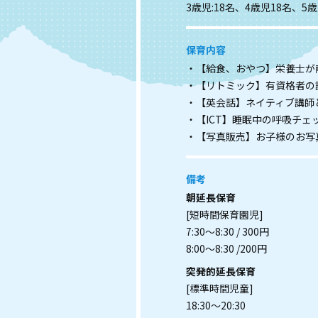
3歳児:18名、4歳児18名、5
保育内容
・【給食、おやつ】栄養士が
・【リトミック】有資格者の
・【英会話】ネイティブ講師
・【ICT】睡眠中の呼吸チェ
・【写真販売】お子様のお写
備考
朝延長保育
[短時間保育園児]
7:30～8:30 / 300円
8:00～8:30 /200円
突発的延長保育
[標準時間児童]
18:30～20:30