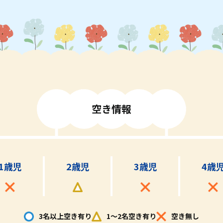
空
き
情
報
1歳児
2歳児
3歳児
4歳
3名以上空き有り
1～2名空き有り
空き無し