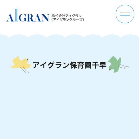
ア
イ
グ
ラ
ン
保
育
園
千
早