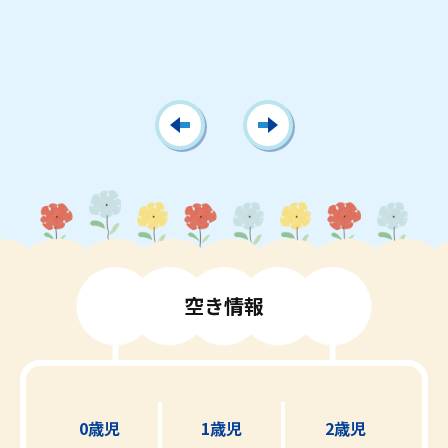
空
き
情
報
0歳児
1歳児
2歳児