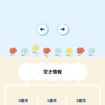
空
き
情
報
0歳児
1歳児
2歳児