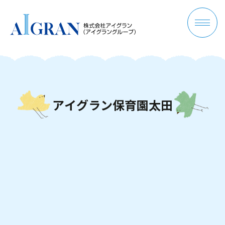
ア
イ
グ
ラ
ン
保
育
園
太
田